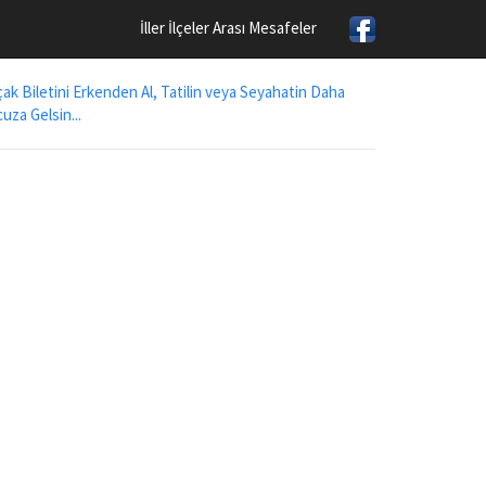
İller İlçeler Arası Mesafeler
ak Biletini Erkenden Al, Tatilin veya Seyahatin Daha
uza Gelsin...