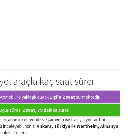
yol araçla kaç saat sürer
tomobil ile yaklaşık olarak
1 gün 2 saat
sürmektedir.
 uçuş süresi
2 saat, 39 dakika
sürer.
aritadan inceleyebilir ve karayolu vasıtasıyla yol tarifini
a inceleyebilirsiniz.
Ankara, Türkiye
ile
Wertheim, Almanya
culuklar dileriz.