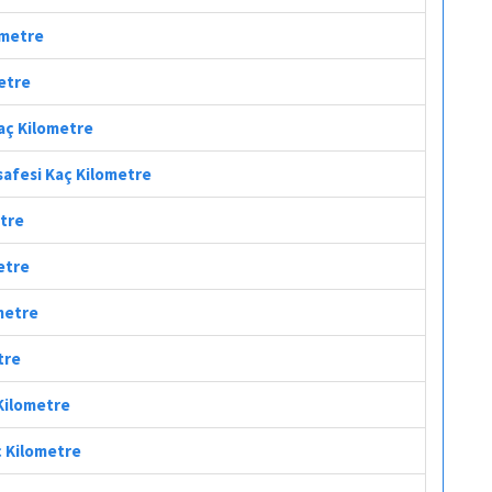
ometre
metre
Kaç Kilometre
safesi Kaç Kilometre
etre
etre
ometre
tre
 Kilometre
ç Kilometre