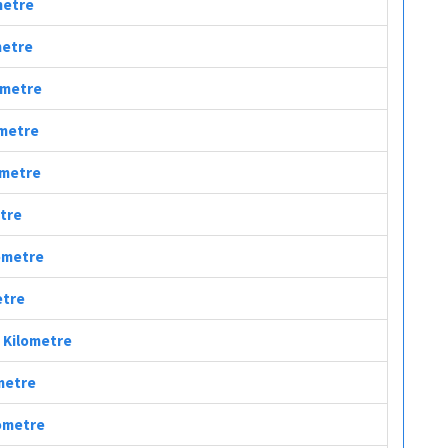
metre
metre
lometre
ometre
lometre
etre
lometre
etre
ç Kilometre
ometre
lometre