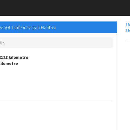
Uç
 Yol Tarifi Güzergah Haritası
Uc
 Km
2128 kilometre
kilometre