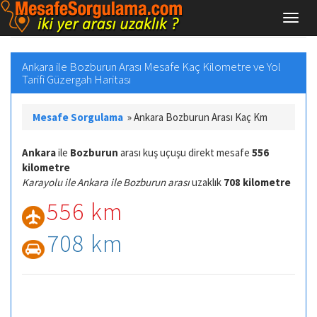
Ankara ile Bozburun Arası Mesafe Kaç Kilometre ve Yol
Tarifi Güzergah Haritası
Mesafe Sorgulama
»
Ankara Bozburun Arası Kaç Km
Ankara
ile
Bozburun
arası kuş uçuşu direkt mesafe
556
kilometre
Karayolu ile Ankara ile Bozburun arası
uzaklık
708 kilometre
556 km
708 km