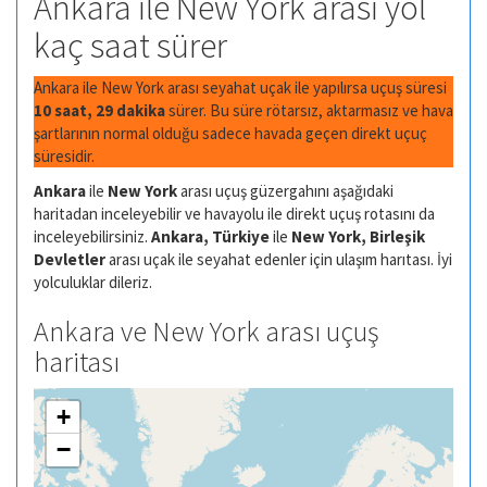
Ankara ile New York arası yol
kaç saat sürer
Ankara ile New York arası seyahat uçak ile yapılırsa uçuş süresi
10 saat, 29 dakika
sürer. Bu süre rötarsız, aktarmasız ve hava
şartlarının normal olduğu sadece havada geçen direkt uçuç
süresidir.
Ankara
ile
New York
arası uçuş güzergahını aşağıdaki
haritadan inceleyebilir ve havayolu ile direkt uçuş rotasını da
inceleyebilirsiniz.
Ankara, Türkiye
ile
New York, Birleşik
Devletler
arası uçak ile seyahat edenler için ulaşım harıtası. İyi
yolculuklar dileriz.
Ankara ve New York arası uçuş
haritası
+
−