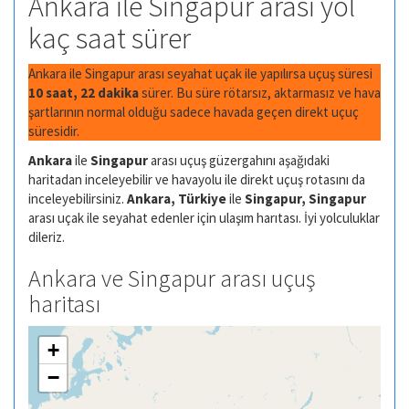
Ankara ile Singapur arası yol
kaç saat sürer
Ankara ile Singapur arası seyahat uçak ile yapılırsa uçuş süresi
10 saat, 22 dakika
sürer. Bu süre rötarsız, aktarmasız ve hava
şartlarının normal olduğu sadece havada geçen direkt uçuç
süresidir.
Ankara
ile
Singapur
arası uçuş güzergahını aşağıdaki
haritadan inceleyebilir ve havayolu ile direkt uçuş rotasını da
inceleyebilirsiniz.
Ankara, Türkiye
ile
Singapur, Singapur
arası uçak ile seyahat edenler için ulaşım harıtası. İyi yolculuklar
dileriz.
Ankara ve Singapur arası uçuş
haritası
+
−