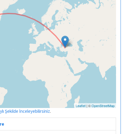
Leaflet
| ©
OpenStreetMap
ı Şekilde İnceleyebilirsiniz
.
tre