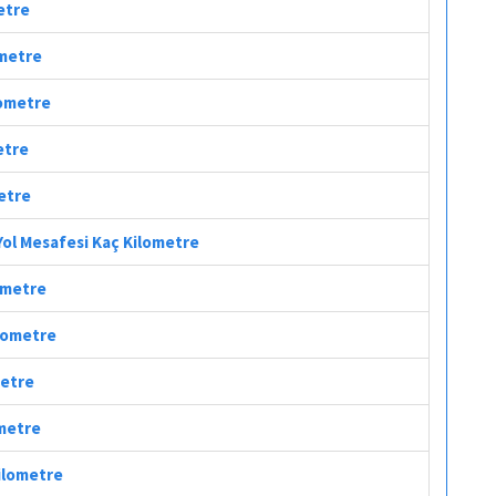
etre
ometre
lometre
etre
metre
Yol Mesafesi Kaç Kilometre
lometre
ilometre
metre
ometre
Kilometre