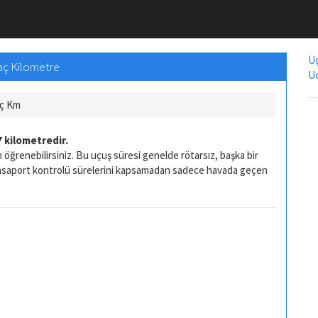
Uç
Kaç Kilometre
Uc
aç Km
 kilometredir.
 öğrenebilirsiniz. Bu uçuş süresi genelde rötarsız, başka bir
pasaport kontrolü sürelerini kapsamadan sadece havada geçen