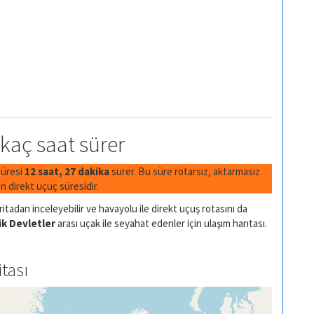
 kaç saat sürer
süresi
12 saat, 27 dakika
sürer. Bu süre rötarsız, aktarmasız
 direkt uçuç süresidir.
itadan inceleyebilir ve havayolu ile direkt uçuş rotasını da
ik Devletler
arası uçak ile seyahat edenler için ulaşım harıtası.
tası