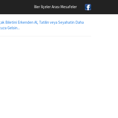
İller İlçeler Arası Mesafeler
ak Biletini Erkenden Al, Tatilin veya Seyahatin Daha
uza Gelsin...