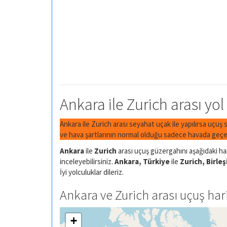
Ankara ile Zurich arası yol
Ankara ile Zurich arası seyahat uçak ile yapılırsa uçuş 
ve hava şartlarının normal olduğu sadece havada geçen
Ankara
ile
Zurich
arası uçuş güzergahını aşağıdaki har
inceleyebilirsiniz.
Ankara, Türkiye
ile
Zurich, Birleş
İyi yolculuklar dileriz.
Ankara ve Zurich arası uçuş hari
+