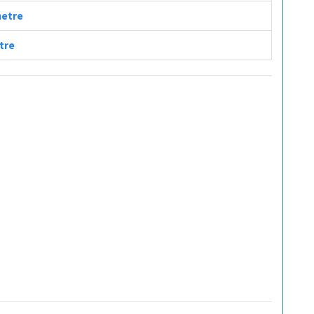
metre
etre