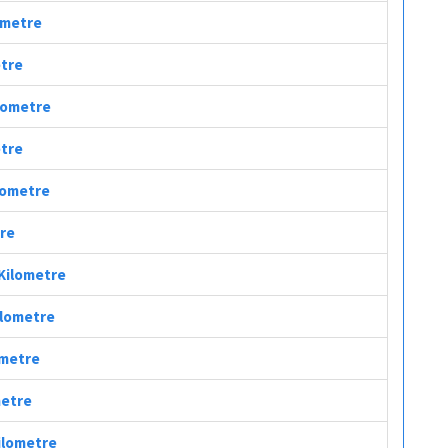
lometre
etre
ilometre
etre
ilometre
tre
 Kilometre
ilometre
ometre
metre
Kilometre