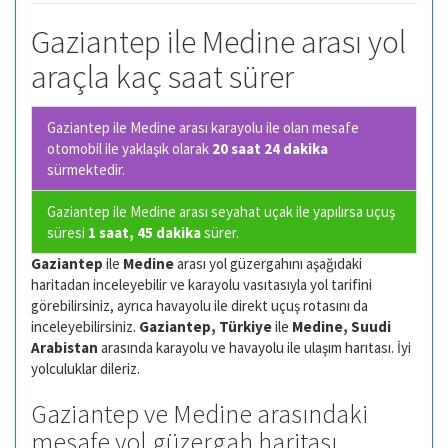
Gaziantep ile Medine arası yol
araçla kaç saat sürer
Gaziantep ile Medine arası karayolu ile olan
mesafe
otomobil ile yaklaşık olarak
20 saat 24 dakika
sürmektedir.
Gaziantep ile Medine arası seyahat uçak ile yapılırsa uçuş
süresi
1 saat, 45 dakika
sürer.
Gaziantep
ile
Medine
arası yol güzergahını aşağıdaki
haritadan inceleyebilir ve karayolu vasıtasıyla yol tarifini
görebilirsiniz, ayrıca havayolu ile direkt uçuş rotasını da
inceleyebilirsiniz.
Gaziantep, Türkiye
ile
Medine, Suudi
Arabistan
arasında karayolu ve havayolu ile ulaşım harıtası. İyi
yolculuklar dileriz.
Gaziantep ve Medine arasındaki
mesafe yol güzergah haritası