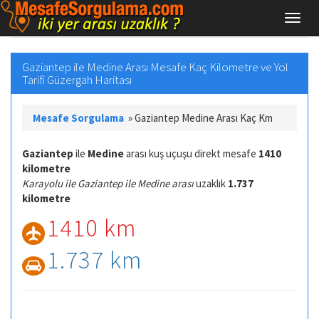
Gaziantep ile Medine Arası Mesafe Kaç Kilometre ve Yol
Tarifi Güzergah Haritası
Mesafe Sorgulama
»
Gaziantep Medine Arası Kaç Km
Gaziantep
ile
Medine
arası kuş uçuşu direkt mesafe
1410
kilometre
Karayolu ile Gaziantep ile Medine arası
uzaklık
1.737
kilometre
1410 km
1.737 km