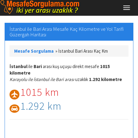
İstanbul ile Bari Arası Mesafe Kaç Kilometre ve Yol Tarifi
Güzergah Haritası
Mesafe Sorgulama
»
İstanbul Bari Arası Kaç Km
İstanbul
ile
Bari
arası kuş uçuşu direkt mesafe
1015
kilometre
Karayolu ile İstanbul ile Bari arası
uzaklık
1.292 kilometre
1015 km
1.292 km