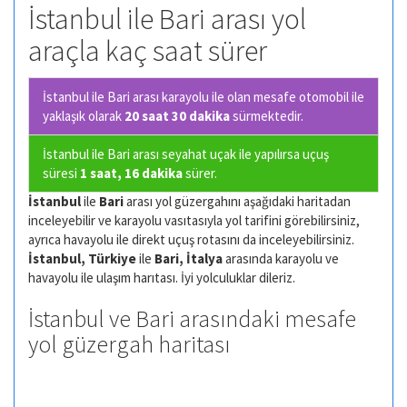
İstanbul ile Bari arası yol
araçla kaç saat sürer
İstanbul ile Bari arası karayolu ile olan
mesafe otomobil ile
yaklaşık olarak
20 saat 30 dakika
sürmektedir.
İstanbul ile Bari arası seyahat uçak ile yapılırsa uçuş
süresi
1 saat, 16 dakika
sürer.
İstanbul
ile
Bari
arası yol güzergahını aşağıdaki haritadan
inceleyebilir ve karayolu vasıtasıyla yol tarifini görebilirsiniz,
ayrıca havayolu ile direkt uçuş rotasını da inceleyebilirsiniz.
İstanbul, Türkiye
ile
Bari, İtalya
arasında karayolu ve
havayolu ile ulaşım harıtası. İyi yolculuklar dileriz.
İstanbul ve Bari arasındaki mesafe
yol güzergah haritası