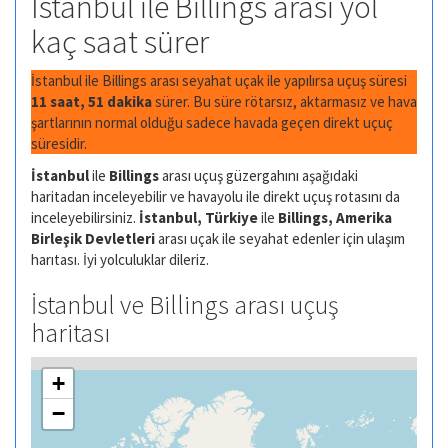
İstanbul ile Billings arası yol
kaç saat sürer
İstanbul ile Billings arası seyahat uçak ile yapılırsa uçuş süresi
11 saat, 51 dakika
sürer. Bu süre rötarsız, aktarmasız ve hava
şartlarının normal olduğu sadece havada geçen direkt uçuç
süresidir.
İstanbul
ile
Billings
arası uçuş güzergahını aşağıdaki
haritadan inceleyebilir ve havayolu ile direkt uçuş rotasını da
inceleyebilirsiniz.
İstanbul, Türkiye
ile
Billings, Amerika
Birleşik Devletleri
arası uçak ile seyahat edenler için ulaşım
harıtası. İyi yolculuklar dileriz.
İstanbul ve Billings arası uçuş
haritası
+
−