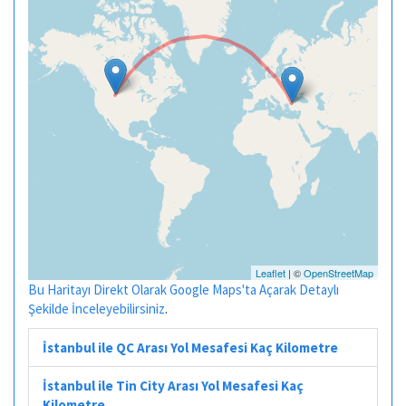
Leaflet
| ©
OpenStreetMap
Bu Haritayı Direkt Olarak Google Maps'ta Açarak Detaylı
Şekilde İnceleyebilirsiniz
.
İstanbul ile QC Arası Yol Mesafesi Kaç Kilometre
İstanbul ile Tin City Arası Yol Mesafesi Kaç
Kilometre