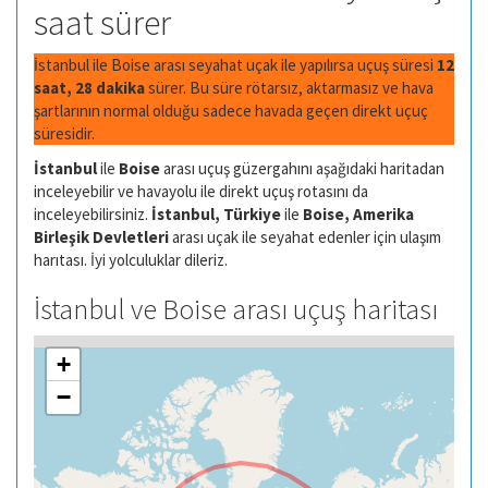
saat sürer
İstanbul ile Boise arası seyahat uçak ile yapılırsa uçuş süresi
12
saat, 28 dakika
sürer. Bu süre rötarsız, aktarmasız ve hava
şartlarının normal olduğu sadece havada geçen direkt uçuç
süresidir.
İstanbul
ile
Boise
arası uçuş güzergahını aşağıdaki haritadan
inceleyebilir ve havayolu ile direkt uçuş rotasını da
inceleyebilirsiniz.
İstanbul, Türkiye
ile
Boise, Amerika
Birleşik Devletleri
arası uçak ile seyahat edenler için ulaşım
harıtası. İyi yolculuklar dileriz.
İstanbul ve Boise arası uçuş haritası
+
−