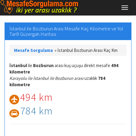
İstanbul ile Bozburun Arası Mesafe Kaç Kilometre ve Yol
Tarifi Güzergah Haritası
Mesafe Sorgulama
»
İstanbul Bozburun Arası Kaç Km
İstanbul
ile
Bozburun
arası kuş uçuşu direkt mesafe
494
kilometre
Karayolu ile İstanbul ile Bozburun arası
uzaklık
784
kilometre
494 km
784 km