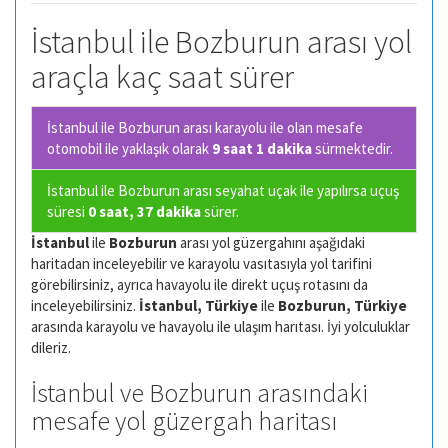
İstanbul ile Bozburun arası yol
araçla kaç saat sürer
İstanbul ile Bozburun arası karayolu ile olan
mesafe
otomobil ile yaklaşık olarak
9 saat 1 dakika
sürmektedir.
İstanbul ile Bozburun arası seyahat uçak ile yapılırsa uçuş
süresi
0 saat, 37 dakika
sürer.
İstanbul
ile
Bozburun
arası yol güzergahını aşağıdaki
haritadan inceleyebilir ve karayolu vasıtasıyla yol tarifini
görebilirsiniz, ayrıca havayolu ile direkt uçuş rotasını da
inceleyebilirsiniz.
İstanbul, Türkiye
ile
Bozburun, Türkiye
arasında karayolu ve havayolu ile ulaşım harıtası. İyi yolculuklar
dileriz.
İstanbul ve Bozburun arasındaki
mesafe yol güzergah haritası