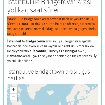
İstanbul ile Bridgetown arası
yol kaç saat sürer
İstanbul ile Bridgetown arası seyahat uçak ile yapılırsa uçuş
süresi
11 saat, 10 dakika
sürer. Bu süre rötarsız, aktarmasız
ve hava şartlarının normal olduğu sadece havada geçen direkt
uçuç süresidir.
İstanbul
ile
Bridgetown
arası uçuş güzergahını aşağıdaki
haritadan inceleyebilir ve havayolu ile direkt uçuş rotasını da
inceleyebilirsiniz.
İstanbul, Türkiye
ile
Bridgetown,
Barbados
arası uçak ile seyahat edenler için ulaşım harıtası. İyi
yolculuklar dileriz.
İstanbul ve Bridgetown arası uçuş
haritası
+
−