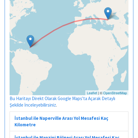
Leaflet
| ©
OpenStreetMap
Bu Haritayı Direkt Olarak Google Maps'ta Açarak Detaylı
Şekilde İnceleyebilirsiniz
.
İstanbul ile Naperville Arası Yol Mesafesi Kaç
Kilometre
İstanbul ile Manzini Bölgesi Arası Yol Mesafesi Kaç