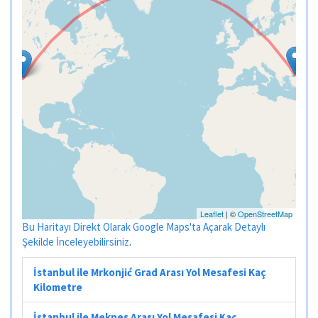
Leaflet
| ©
OpenStreetMap
Bu Haritayı Direkt Olarak Google Maps'ta Açarak Detaylı
Şekilde İnceleyebilirsiniz
.
İstanbul ile Mrkonjić Grad Arası Yol Mesafesi Kaç
Kilometre
İstanbul ile Meknes Arası Yol Mesafesi Kaç