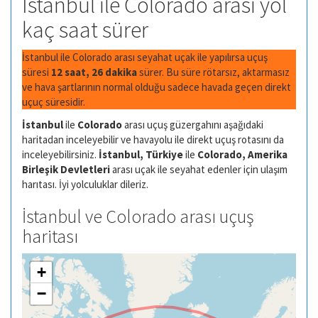
İstanbul ile Colorado arası yol
kaç saat sürer
İstanbul ile Colorado arası seyahat uçak ile yapılırsa uçuş
süresi
12 saat, 26 dakika
sürer. Bu süre rötarsız, aktarmasız
ve hava şartlarının normal olduğu sadece havada geçen direkt
uçuç süresidir.
İstanbul
ile
Colorado
arası uçuş güzergahını aşağıdaki
haritadan inceleyebilir ve havayolu ile direkt uçuş rotasını da
inceleyebilirsiniz.
İstanbul, Türkiye
ile
Colorado, Amerika
Birleşik Devletleri
arası uçak ile seyahat edenler için ulaşım
harıtası. İyi yolculuklar dileriz.
İstanbul ve Colorado arası uçuş
haritası
+
−