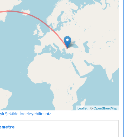
Leaflet
| ©
OpenStreetMap
ı Şekilde İnceleyebilirsiniz
.
ilometre