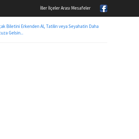
İller İlçeler Arası Mesafeler
ak Biletini Erkenden Al, Tatilin veya Seyahatin Daha
uza Gelsin...