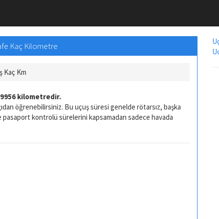
Uç
safe Kaç Kilometre
Uc
uş Kaç Km
9956 kilometredir.
ıdan öğrenebilirsiniz. Bu uçuş süresi genelde rötarsız, başka
ve pasaport kontrolü sürelerini kapsamadan sadece havada