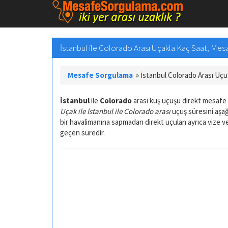
İstanbul ile Colorado Arası Uçakla Kaç Saat, Me
Mesafe Sorgulama
»
İstanbul Colorado Arası Uç
İstanbul
ile
Colorado
arası kuş uçuşu direkt mesafe
Uçak ile İstanbul ile Colorado arası
uçuş süresini aşağ
bir havalimanına sapmadan direkt uçulan ayrıca vize 
geçen süredir.