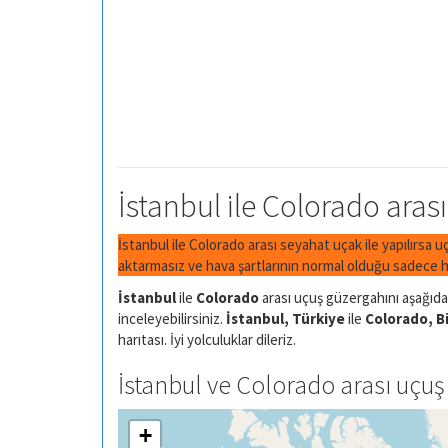
İstanbul ile Colorado arası
İstanbul ile Colorado arası seyahat uçak ile yapılırsa 
aktarmasız ve hava şartlarının normal olduğu sadece h
İstanbul
ile
Colorado
arası uçuş güzergahını aşağıdak
inceleyebilirsiniz.
İstanbul, Türkiye
ile
Colorado, Bi
harıtası. İyi yolculuklar dileriz.
İstanbul ve Colorado arası uçuş 
+