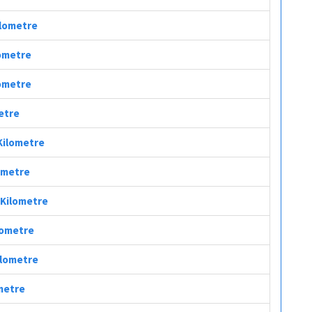
ilometre
lometre
lometre
metre
 Kilometre
lometre
ç Kilometre
ilometre
Kilometre
ometre