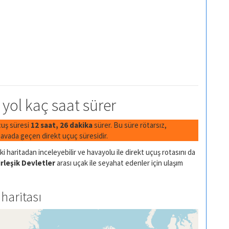
 yol kaç saat sürer
uçuş süresi
12 saat, 26 dakika
sürer. Bu süre rötarsız,
avada geçen direkt uçuç süresidir.
i haritadan inceleyebilir ve havayolu ile direkt uçuş rotasını da
rleşik Devletler
arası uçak ile seyahat edenler için ulaşım
haritası