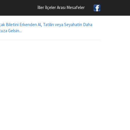
İller İlçeler Arası Mesafeler
ak Biletini Erkenden Al, Tatilin veya Seyahatin Daha
uza Gelsin...