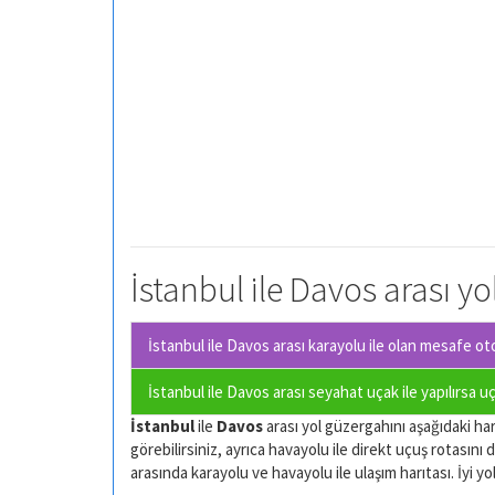
İstanbul ile Davos arası yo
İstanbul ile Davos arası karayolu ile olan
mesafe otom
İstanbul ile Davos arası seyahat uçak ile yapılırsa u
İstanbul
ile
Davos
arası yol güzergahını aşağıdaki hari
görebilirsiniz, ayrıca havayolu ile direkt uçuş rotasını d
arasında karayolu ve havayolu ile ulaşım harıtası. İyi yol