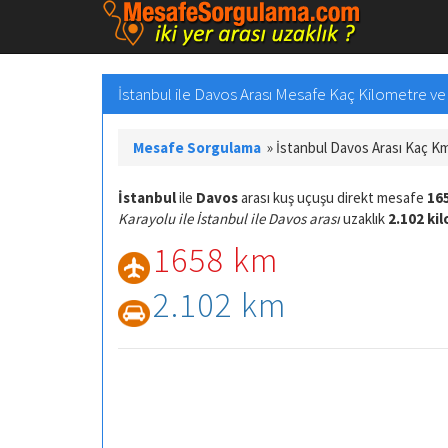
İstanbul ile Davos Arası Mesafe Kaç Kilometre ve Y
Mesafe Sorgulama
»
İstanbul Davos Arası Kaç K
İstanbul
ile
Davos
arası kuş uçuşu direkt mesafe
16
Karayolu ile İstanbul ile Davos arası
uzaklık
2.102 ki
1658 km
2.102 km