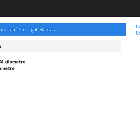
Uç
ol Tarifi Güzergah Haritası
Uc
m
58 kilometre
lometre