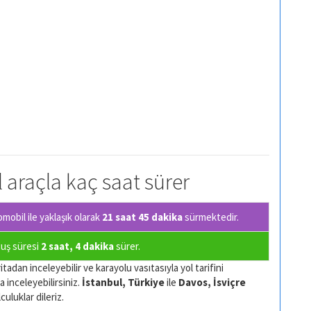
l araçla kaç saat sürer
obil ile yaklaşık olarak
21 saat 45 dakika
sürmektedir.
çuş süresi
2 saat, 4 dakika
sürer.
tadan inceleyebilir ve karayolu vasıtasıyla yol tarifini
a inceleyebilirsiniz.
İstanbul, Türkiye
ile
Davos, İsviçre
culuklar dileriz.