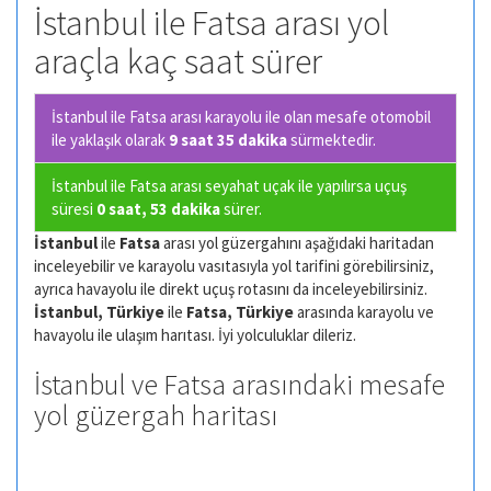
İstanbul ile Fatsa arası yol
araçla kaç saat sürer
İstanbul ile Fatsa arası karayolu ile olan
mesafe otomobil
ile yaklaşık olarak
9 saat 35 dakika
sürmektedir.
İstanbul ile Fatsa arası seyahat uçak ile yapılırsa uçuş
süresi
0 saat, 53 dakika
sürer.
İstanbul
ile
Fatsa
arası yol güzergahını aşağıdaki haritadan
inceleyebilir ve karayolu vasıtasıyla yol tarifini görebilirsiniz,
ayrıca havayolu ile direkt uçuş rotasını da inceleyebilirsiniz.
İstanbul, Türkiye
ile
Fatsa, Türkiye
arasında karayolu ve
havayolu ile ulaşım harıtası. İyi yolculuklar dileriz.
İstanbul ve Fatsa arasındaki mesafe
yol güzergah haritası