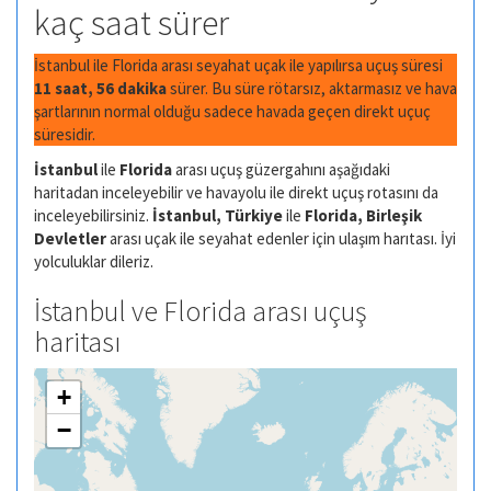
kaç saat sürer
İstanbul ile Florida arası seyahat uçak ile yapılırsa uçuş süresi
11 saat, 56 dakika
sürer. Bu süre rötarsız, aktarmasız ve hava
şartlarının normal olduğu sadece havada geçen direkt uçuç
süresidir.
İstanbul
ile
Florida
arası uçuş güzergahını aşağıdaki
haritadan inceleyebilir ve havayolu ile direkt uçuş rotasını da
inceleyebilirsiniz.
İstanbul, Türkiye
ile
Florida, Birleşik
Devletler
arası uçak ile seyahat edenler için ulaşım harıtası. İyi
yolculuklar dileriz.
İstanbul ve Florida arası uçuş
haritası
+
−