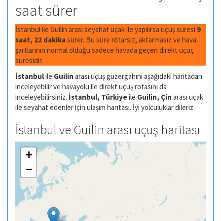
saat sürer
İstanbul ile Guilin arası seyahat uçak ile yapılırsa uçuş süresi
9
saat, 22 dakika
sürer. Bu süre rötarsız, aktarmasız ve hava
şartlarının normal olduğu sadece havada geçen direkt uçuç
süresidir.
İstanbul
ile
Guilin
arası uçuş güzergahını aşağıdaki haritadan
inceleyebilir ve havayolu ile direkt uçuş rotasını da
inceleyebilirsiniz.
İstanbul, Türkiye
ile
Guilin, Çin
arası uçak
ile seyahat edenler için ulaşım harıtası. İyi yolculuklar dileriz.
İstanbul ve Guilin arası uçuş haritası
+
−