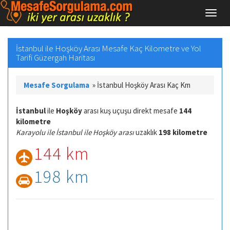
İstanbul ile Hoşköy Arası Mesafe Kaç Kilometre ve Yol
Tarifi Güzergah Haritası
Mesafe Sorgulama
»
İstanbul Hoşköy Arası Kaç Km
İstanbul
ile
Hoşköy
arası kuş uçuşu direkt mesafe
144
kilometre
Karayolu ile İstanbul ile Hoşköy arası
uzaklık
198 kilometre
144 km
198 km