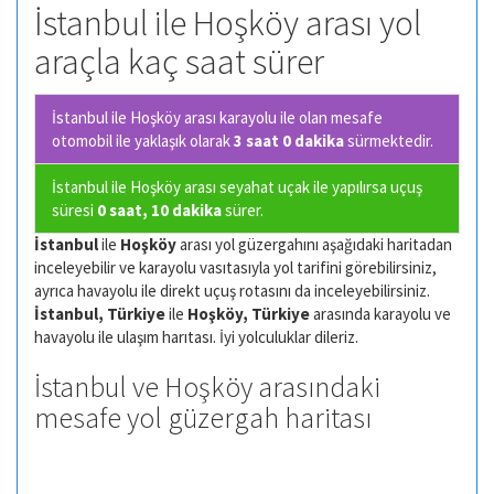
İstanbul ile Hoşköy arası yol
araçla kaç saat sürer
İstanbul ile Hoşköy arası karayolu ile olan
mesafe
otomobil ile yaklaşık olarak
3 saat 0 dakika
sürmektedir.
İstanbul ile Hoşköy arası seyahat uçak ile yapılırsa uçuş
süresi
0 saat, 10 dakika
sürer.
İstanbul
ile
Hoşköy
arası yol güzergahını aşağıdaki haritadan
inceleyebilir ve karayolu vasıtasıyla yol tarifini görebilirsiniz,
ayrıca havayolu ile direkt uçuş rotasını da inceleyebilirsiniz.
İstanbul, Türkiye
ile
Hoşköy, Türkiye
arasında karayolu ve
havayolu ile ulaşım harıtası. İyi yolculuklar dileriz.
İstanbul ve Hoşköy arasındaki
mesafe yol güzergah haritası