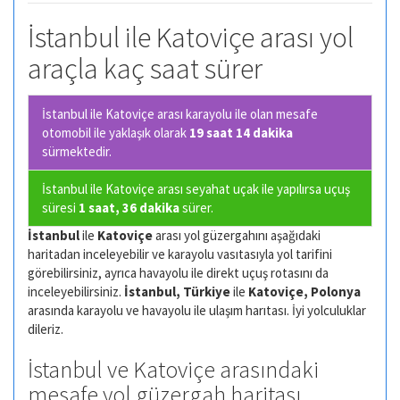
İstanbul ile Katoviçe arası yol
araçla kaç saat sürer
İstanbul ile Katoviçe arası karayolu ile olan
mesafe
otomobil ile yaklaşık olarak
19 saat 14 dakika
sürmektedir.
İstanbul ile Katoviçe arası seyahat uçak ile yapılırsa uçuş
süresi
1 saat, 36 dakika
sürer.
İstanbul
ile
Katoviçe
arası yol güzergahını aşağıdaki
haritadan inceleyebilir ve karayolu vasıtasıyla yol tarifini
görebilirsiniz, ayrıca havayolu ile direkt uçuş rotasını da
inceleyebilirsiniz.
İstanbul, Türkiye
ile
Katoviçe, Polonya
arasında karayolu ve havayolu ile ulaşım harıtası. İyi yolculuklar
dileriz.
İstanbul ve Katoviçe arasındaki
mesafe yol güzergah haritası