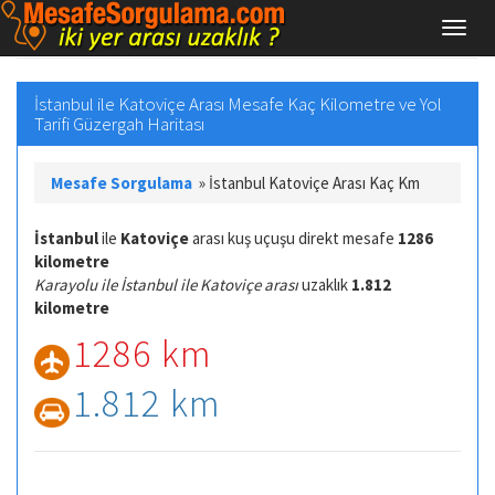
İstanbul ile Katoviçe Arası Mesafe Kaç Kilometre ve Yol
Tarifi Güzergah Haritası
Mesafe Sorgulama
»
İstanbul Katoviçe Arası Kaç Km
İstanbul
ile
Katoviçe
arası kuş uçuşu direkt mesafe
1286
kilometre
Karayolu ile İstanbul ile Katoviçe arası
uzaklık
1.812
kilometre
1286 km
1.812 km