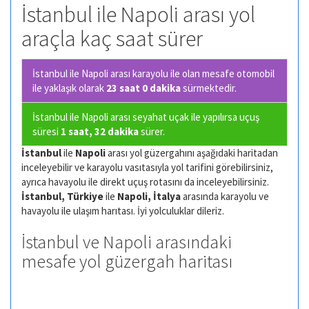
İstanbul ile Napoli arası yol
araçla kaç saat sürer
İstanbul ile Napoli arası karayolu ile olan
mesafe otomobil
ile yaklaşık olarak
23 saat 0 dakika
sürmektedir.
İstanbul ile Napoli arası seyahat uçak ile yapılırsa uçuş
süresi
1 saat, 32 dakika
sürer.
İstanbul
ile
Napoli
arası yol güzergahını aşağıdaki haritadan
inceleyebilir ve karayolu vasıtasıyla yol tarifini görebilirsiniz,
ayrıca havayolu ile direkt uçuş rotasını da inceleyebilirsiniz.
İstanbul, Türkiye
ile
Napoli, İtalya
arasında karayolu ve
havayolu ile ulaşım harıtası. İyi yolculuklar dileriz.
İstanbul ve Napoli arasındaki
mesafe yol güzergah haritası