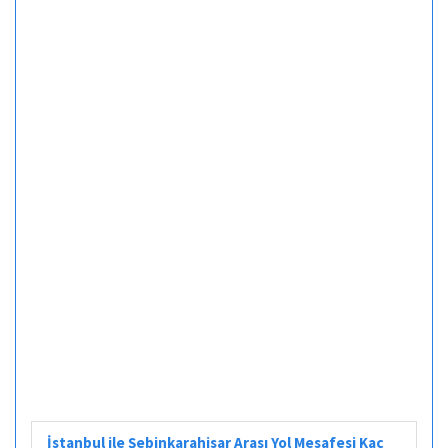
İstanbul ile Şebinkarahisar Arası Yol Mesafesi Kaç