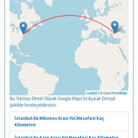
Leaflet
| ©
OpenStreetMap
Bu Haritayı Direkt Olarak Google Maps'ta Açarak Detaylı
Şekilde İnceleyebilirsiniz
.
İstanbul ile Mikonos Arası Yol Mesafesi Kaç
Kilometre
İstanbul ile Sarp Arası Yol Mesafesi Kaç Kilometre