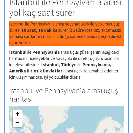
İstanbul ile Pennsylvania arası
yol kaç saat sürer
İstanbul ile Pennsylvania arası seyahat uçak ile yapılırsa uçuş
süresi
10 saat, 16 dakika
sürer. Bu süre rötarsız, aktarmasız
ve hava şartlarının normal olduğu sadece havada geçen direkt
uçuç süresidir.
İstanbul
ile
Pennsylvania
arası uçuş güzergahını aşağıdaki
haritadan inceleyebilir ve havayolu ile direkt uçuş rotasını da
inceleyebilirsiniz.
İstanbul, Türkiye
ile
Pennsylvania,
Amerika Birleşik Devletleri
arası uçak ile seyahat edenler
için ulaşım harıtası. İyi yolculuklar dileriz.
İstanbul ve Pennsylvania arası uçuş
haritası
+
−