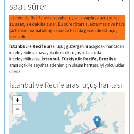
saat sürer
İstanbul ile Recife arası seyahat uçak ile yapılırsa uçuş süresi
11 saat, 34 dakika
sürer. Bu süre rötarsız, aktarmasız ve hava
şartlarının normal olduğu sadece havada geçen direkt uçuç
süresidir.
İstanbul
ile
Recife
arası uçuş güzergahını aşağıdaki haritadan
inceleyebilir ve havayolu ile direkt uçuş rotasını da
inceleyebilirsiniz.
İstanbul, Türkiye
ile
Recife, Brezilya
arası uçak ile seyahat edenler için ulaşım harıtası. İyi yolculuklar
dileriz.
İstanbul ve Recife arası uçuş haritası
+
−