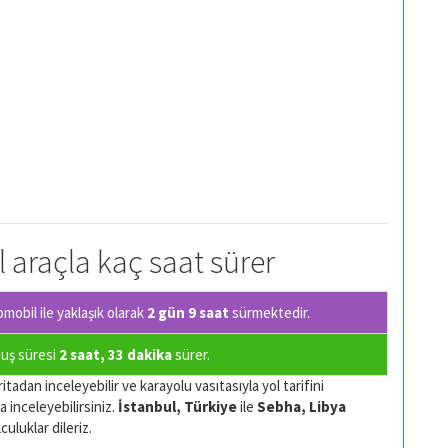
l araçla kaç saat sürer
obil ile yaklaşık olarak
2 gün 9 saat
sürmektedir.
çuş süresi
2 saat, 33 dakika
sürer.
itadan inceleyebilir ve karayolu vasıtasıyla yol tarifini
a inceleyebilirsiniz.
İstanbul, Türkiye
ile
Sebha, Libya
culuklar dileriz.