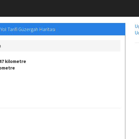
Uç
ol Tarifi Güzergah Haritası
Uc
m
47 kilometre
lometre