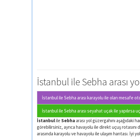
İstanbul ile Sebha arası yo
İstanbul ile Sebha arası karayolu ile olan
mesafe otom
İstanbul ile Sebha arası seyahat uçak ile yapılırsa u
İstanbul
ile
Sebha
arası yol güzergahını aşağıdaki har
görebilirsiniz, ayrıca havayolu ile direkt uçuş rotasını d
arasında karayolu ve havayolu ile ulaşım harıtası. İyi yol