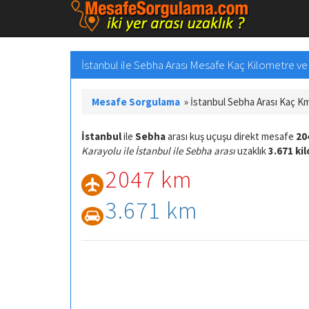
İstanbul ile Sebha Arası Mesafe Kaç Kilometre ve Y
Mesafe Sorgulama
»
İstanbul Sebha Arası Kaç K
İstanbul
ile
Sebha
arası kuş uçuşu direkt mesafe
20
Karayolu ile İstanbul ile Sebha arası
uzaklık
3.671 ki
2047 km
3.671 km