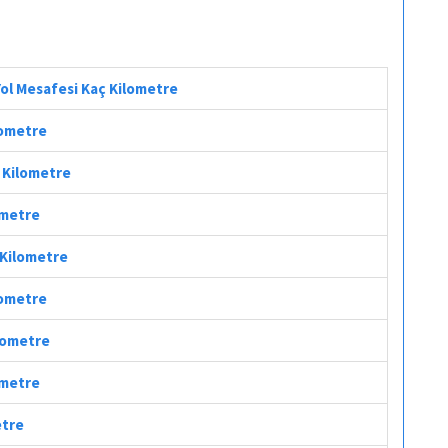
Yol Mesafesi Kaç Kilometre
lometre
ç Kilometre
ometre
 Kilometre
lometre
ilometre
ometre
etre