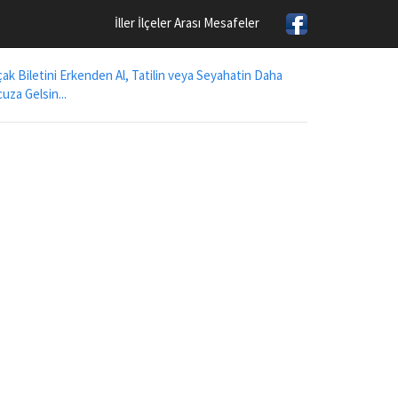
İller İlçeler Arası Mesafeler
ak Biletini Erkenden Al, Tatilin veya Seyahatin Daha
uza Gelsin...