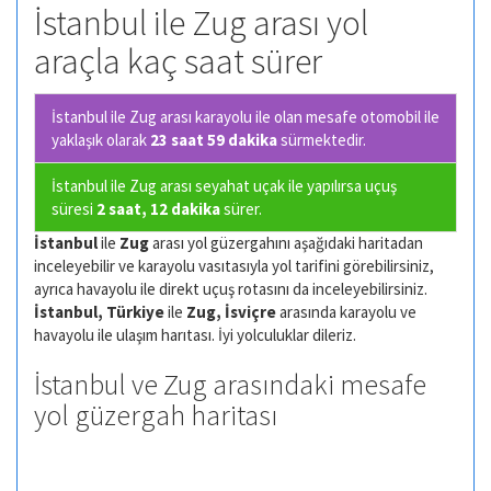
İstanbul ile Zug arası yol
araçla kaç saat sürer
İstanbul ile Zug arası karayolu ile olan
mesafe otomobil ile
yaklaşık olarak
23 saat 59 dakika
sürmektedir.
İstanbul ile Zug arası seyahat uçak ile yapılırsa uçuş
süresi
2 saat, 12 dakika
sürer.
İstanbul
ile
Zug
arası yol güzergahını aşağıdaki haritadan
inceleyebilir ve karayolu vasıtasıyla yol tarifini görebilirsiniz,
ayrıca havayolu ile direkt uçuş rotasını da inceleyebilirsiniz.
İstanbul, Türkiye
ile
Zug, İsviçre
arasında karayolu ve
havayolu ile ulaşım harıtası. İyi yolculuklar dileriz.
İstanbul ve Zug arasındaki mesafe
yol güzergah haritası