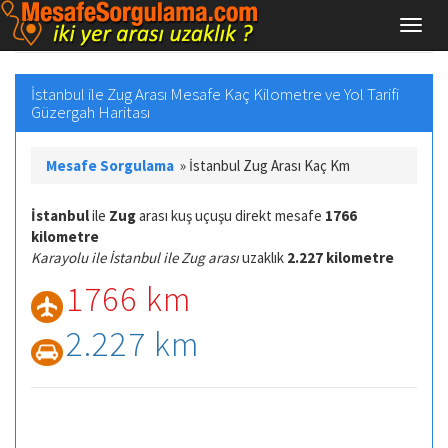
İstanbul ile Zug Arası Mesafe Kaç Kilometre ve Yol Tarifi
Güzergah Haritası
Mesafe Sorgulama
»
İstanbul Zug Arası Kaç Km
İstanbul
ile
Zug
arası kuş uçuşu direkt mesafe
1766
kilometre
Karayolu ile İstanbul ile Zug arası
uzaklık
2.227 kilometre
1766 km
2.227 km