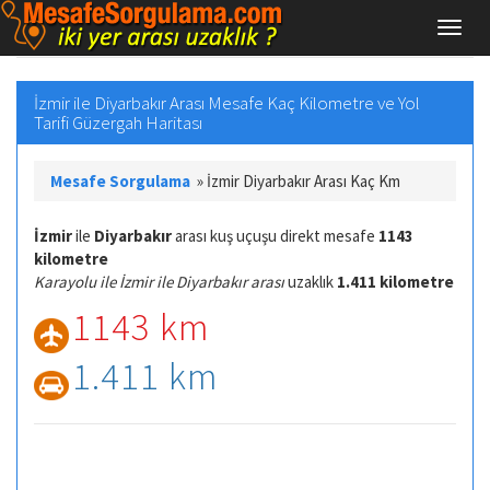
İzmir ile Diyarbakır Arası Mesafe Kaç Kilometre ve Yol
Tarifi Güzergah Haritası
Mesafe Sorgulama
»
İzmir Diyarbakır Arası Kaç Km
İzmir
ile
Diyarbakır
arası kuş uçuşu direkt mesafe
1143
kilometre
Karayolu ile İzmir ile Diyarbakır arası
uzaklık
1.411 kilometre
1143 km
1.411 km