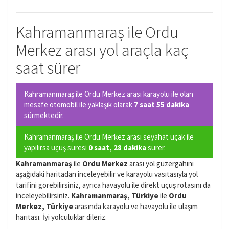
Kahramanmaraş ile Ordu
Merkez arası yol araçla kaç
saat sürer
Kahramanmaraş ile Ordu Merkez arası karayolu ile olan
mesafe otomobil ile yaklaşık olarak
7 saat 55 dakika
sürmektedir.
Kahramanmaraş ile Ordu Merkez arası seyahat uçak ile
yapılırsa uçuş süresi
0 saat, 28 dakika
sürer.
Kahramanmaraş
ile
Ordu Merkez
arası yol güzergahını
aşağıdaki haritadan inceleyebilir ve karayolu vasıtasıyla yol
tarifini görebilirsiniz, ayrıca havayolu ile direkt uçuş rotasını da
inceleyebilirsiniz.
Kahramanmaraş, Türkiye
ile
Ordu
Merkez, Türkiye
arasında karayolu ve havayolu ile ulaşım
harıtası. İyi yolculuklar dileriz.