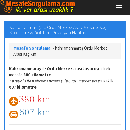
Kahramanmaraş ile Ordu Merkez Arası Mesafe Kaç
Kilometre ve Yol Tarifi Güzergah Haritası
Mesafe Sorgulama
»
Kahramanmaraş Ordu Merkez
Arası Kaç Km
Kahramanmaraş
ile
Ordu Merkez
arası kuş uçuşu direkt
mesafe
380 kilometre
Karayolu ile Kahramanmaraş ile Ordu Merkez arası
uzaklık
607 kilometre
380 km
607 km