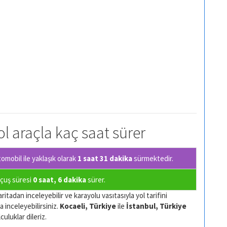
yol araçla kaç saat sürer
mobil ile yaklaşık olarak
1 saat 31 dakika
sürmektedir.
 uçuş süresi
0 saat, 6 dakika
sürer.
ritadan inceleyebilir ve karayolu vasıtasıyla yol tarifini
a inceleyebilirsiniz.
Kocaeli, Türkiye
ile
İstanbul, Türkiye
culuklar dileriz.