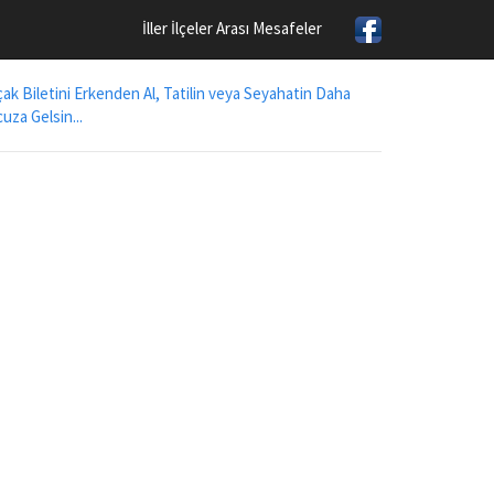
İller İlçeler Arası Mesafeler
ak Biletini Erkenden Al, Tatilin veya Seyahatin Daha
uza Gelsin...