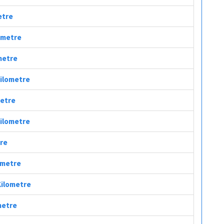
etre
lometre
ometre
Kilometre
metre
Kilometre
tre
lometre
Kilometre
metre