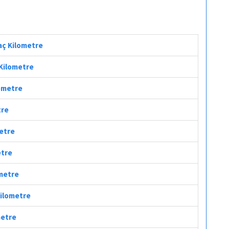
Kaç Kilometre
 Kilometre
lometre
tre
metre
etre
ometre
Kilometre
metre