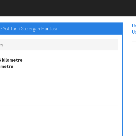
Uç
 Yol Tarifi Güzergah Haritası
Uc
Km
6 kilometre
lometre