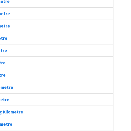
metre
metre
ometre
etre
etre
tre
tre
lometre
metre
aç Kilometre
lometre