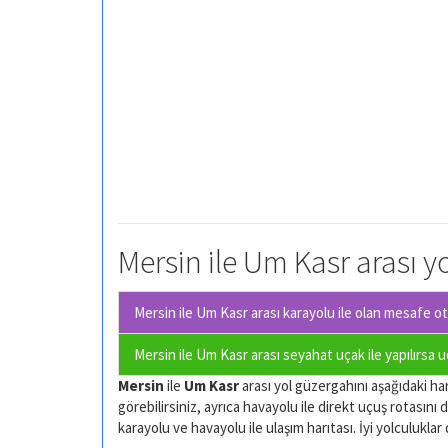
Mersin ile Um Kasr arası y
Mersin ile Um Kasr arası karayolu ile olan
mesafe oto
Mersin ile Um Kasr arası seyahat uçak ile yapılırsa 
Mersin
ile
Um Kasr
arası yol güzergahını aşağıdaki hari
görebilirsiniz, ayrıca havayolu ile direkt uçuş rotasını d
karayolu ve havayolu ile ulaşım harıtası. İyi yolculuklar d