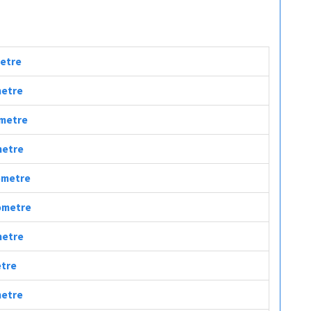
metre
metre
ometre
metre
lometre
lometre
ometre
etre
metre