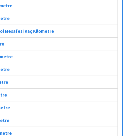
lometre
metre
Yol Mesafesi Kaç Kilometre
tre
lometre
metre
etre
etre
metre
metre
ometre