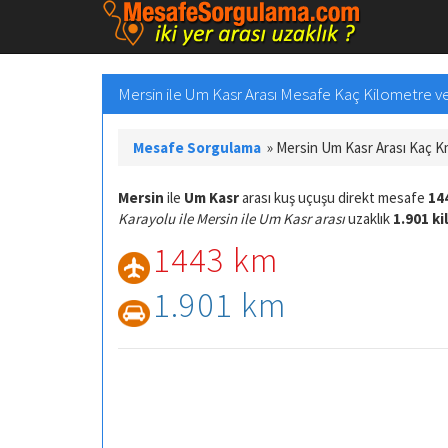
Mersin ile Um Kasr Arası Mesafe Kaç Kilometre ve 
Mesafe Sorgulama
»
Mersin Um Kasr Arası Kaç 
Mersin
ile
Um Kasr
arası kuş uçuşu direkt mesafe
14
Karayolu ile Mersin ile Um Kasr arası
uzaklık
1.901 k
1443 km
1.901 km