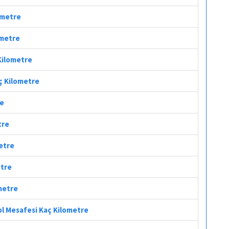
lometre
ometre
 Kilometre
aç Kilometre
re
tre
metre
etre
ometre
ol Mesafesi Kaç Kilometre