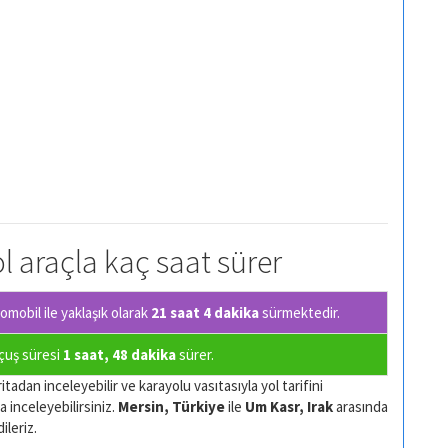
ol araçla kaç saat sürer
mobil ile yaklaşık olarak
21 saat 4 dakika
sürmektedir.
uçuş süresi
1 saat, 48 dakika
sürer.
tadan inceleyebilir ve karayolu vasıtasıyla yol tarifini
a inceleyebilirsiniz.
Mersin, Türkiye
ile
Um Kasr, Irak
arasında
ileriz.