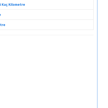
i Kaç Kilometre
e
etre