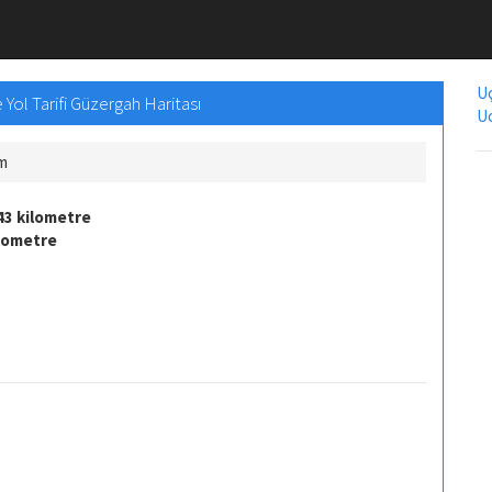
Uç
Yol Tarifi Güzergah Haritası
Uc
Km
43 kilometre
ilometre