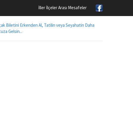
İller İlçeler Arası Mesafeler
ak Biletini Erkenden Al, Tatilin veya Seyahatin Daha
uza Gelsin...