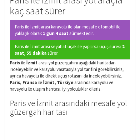
Paris ile İzmit arası yol araçla
kaç saat sürer
Paris ile İzmit arası karayolu ile olan
mesafe otomobil ile
yaklaşık olarak
1 gün 4 saat
sürmektedir.
Paris ile İzmit arası seyahat uçak ile yapılırsa uçuş süresi
2
saat, 55 dakika
sürer.
Paris
ile
İzmit
arası yol güzergahını aşağıdaki haritadan
inceleyebilir ve karayolu vasıtasıyla yol tarifini görebilirsiniz,
ayrıca havayolu ile direkt uçuş rotasını da inceleyebilirsiniz.
Paris, Fransa
ile
İzmit, Türkiye
arasında karayolu ve
havayolu ile ulaşım harıtası. İyi yolculuklar dileriz.
Paris ve İzmit arasındaki mesafe yol
güzergah haritası