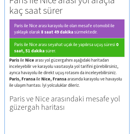
Paris ile Nice arası yol araçla
kaç saat sürer
Paris ile Nice arası karayolu ile olan
mesafe otomobil ile
yaklaşık olarak
8 saat 49 dakika
sürmektedir.
Paris ile Nice arası seyahat uçak ile yapılırsa uçuş süresi
0
saat, 51 dakika
sürer.
Paris
ile
Nice
arası yol güzergahını aşağıdaki haritadan
inceleyebilir ve karayolu vasıtasıyla yol tarifini görebilirsiniz,
ayrıca havayolu ile direkt uçuş rotasını da inceleyebilirsiniz.
Paris, Fransa
ile
Nice, Fransa
arasında karayolu ve havayolu
ile ulaşım harıtası. İyi yolculuklar dileriz.
Paris ve Nice arasındaki mesafe yol
güzergah haritası