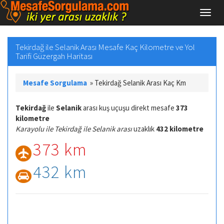
Tekirdağ ile Selanik Arası Mesafe Kaç Kilometre ve Yol
Tarifi Güzergah Haritası
Mesafe Sorgulama
»
Tekirdağ Selanik Arası Kaç Km
Tekirdağ
ile
Selanik
arası kuş uçuşu direkt mesafe
373
kilometre
Karayolu ile Tekirdağ ile Selanik arası
uzaklık
432 kilometre
373 km
432 km