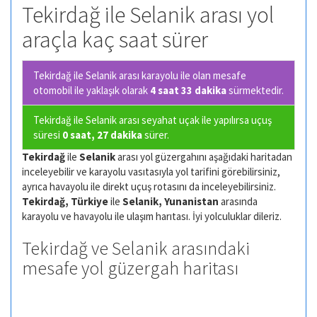
Tekirdağ ile Selanik arası yol
araçla kaç saat sürer
Tekirdağ ile Selanik arası karayolu ile olan
mesafe
otomobil ile yaklaşık olarak
4 saat 33 dakika
sürmektedir.
Tekirdağ ile Selanik arası seyahat uçak ile yapılırsa uçuş
süresi
0 saat, 27 dakika
sürer.
Tekirdağ
ile
Selanik
arası yol güzergahını aşağıdaki haritadan
inceleyebilir ve karayolu vasıtasıyla yol tarifini görebilirsiniz,
ayrıca havayolu ile direkt uçuş rotasını da inceleyebilirsiniz.
Tekirdağ, Türkiye
ile
Selanik, Yunanistan
arasında
karayolu ve havayolu ile ulaşım harıtası. İyi yolculuklar dileriz.
Tekirdağ ve Selanik arasındaki
mesafe yol güzergah haritası