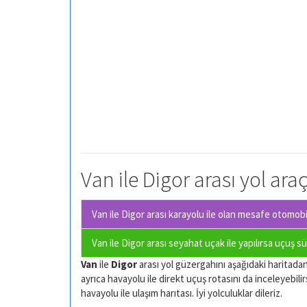
Van ile Digor arası yol ara
Van ile Digor arası karayolu ile olan
mesafe otomobil 
Van ile Digor arası seyahat uçak ile yapılırsa uçuş s
Van
ile
Digor
arası yol güzergahını aşağıdaki haritadan i
ayrıca havayolu ile direkt uçuş rotasını da inceleyebilir
havayolu ile ulaşım harıtası. İyi yolculuklar dileriz.