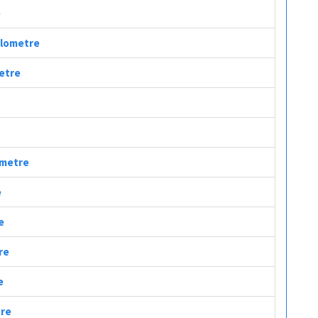
e
Kilometre
metre
ometre
e
e
re
e
tre