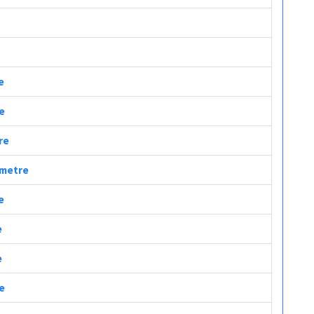
e
re
re
lometre
e
e
e
re