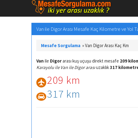
Van ile Digor Arası Mesafe Kaç Kilometre ve Yol Ta
Mesafe Sorgulama
»
Van Digor Arası Kaç Km
Van
ile
Digor
arası kuş uçuşu direkt mesafe
209 kilo
Karayolu ile Van ile Digor arası
uzaklık
317 kilometr
209 km
317 km