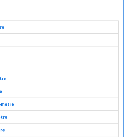
tre
etre
re
lometre
etre
tre