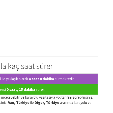
çla kaç saat sürer
ile yaklaşık olarak
4 saat 0 dakika
sürmektedir.
üresi
0 saat, 15 dakika
sürer.
nceleyebilir ve karayolu vasıtasıyla yol tarifini görebilirsiniz,
siniz.
Van, Türkiye
ile
Digor, Türkiye
arasında karayolu ve