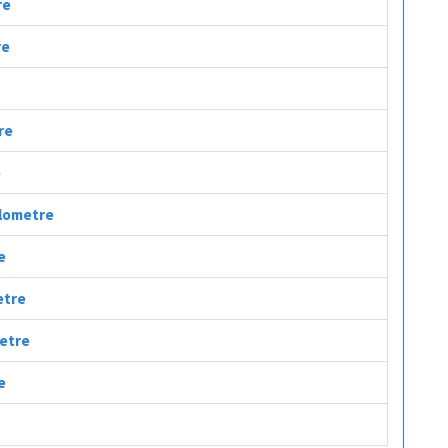
re
re
re
e
ilometre
e
etre
metre
e