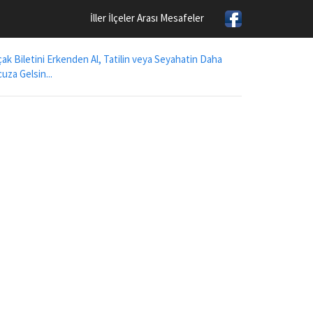
İller İlçeler Arası Mesafeler
ak Biletini Erkenden Al, Tatilin veya Seyahatin Daha
uza Gelsin...