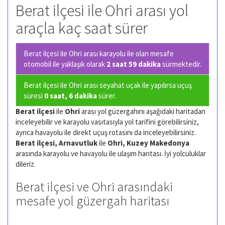
Berat ilçesi ile Ohri arası yol
araçla kaç saat sürer
Berat ilçesi ile Ohri arası karayolu ile olan
mesafe
otomobil ile yaklaşık olarak
2 saat 59 dakika
sürmektedir.
Berat ilçesi ile Ohri arası seyahat uçak ile yapılırsa uçuş
süresi
0 saat, 6 dakika
sürer.
Berat ilçesi
ile
Ohri
arası yol güzergahını aşağıdaki haritadan
inceleyebilir ve karayolu vasıtasıyla yol tarifini görebilirsiniz,
ayrıca havayolu ile direkt uçuş rotasını da inceleyebilirsiniz.
Berat ilçesi, Arnavutluk
ile
Ohri, Kuzey Makedonya
arasında karayolu ve havayolu ile ulaşım harıtası. İyi yolculuklar
dileriz.
Berat ilçesi ve Ohri arasındaki
mesafe yol güzergah haritası