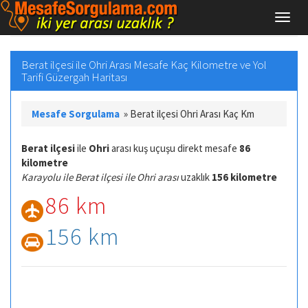
Berat ilçesi ile Ohri Arası Mesafe Kaç Kilometre ve Yol
Tarifi Güzergah Haritası
Mesafe Sorgulama
»
Berat ilçesi Ohri Arası Kaç Km
Berat ilçesi
ile
Ohri
arası kuş uçuşu direkt mesafe
86
kilometre
Karayolu ile Berat ilçesi ile Ohri arası
uzaklık
156 kilometre
86 km
156 km