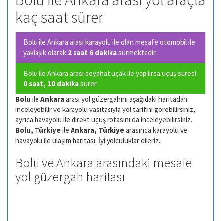
Bolu ile Ankara arası yol araçla
kaç saat sürer
Bolu ile Ankara arası karayolu ile olan
mesafe otomobil ile
yaklaşık olarak
2 saat 6 dakika
sürmektedir.
Bolu ile Ankara arası seyahat uçak ile yapılırsa uçuş süresi
0 saat, 10 dakika
sürer.
Bolu
ile
Ankara
arası yol güzergahını aşağıdaki haritadan
inceleyebilir ve karayolu vasıtasıyla yol tarifini görebilirsiniz,
ayrıca havayolu ile direkt uçuş rotasını da inceleyebilirsiniz.
Bolu, Türkiye
ile
Ankara, Türkiye
arasında karayolu ve
havayolu ile ulaşım harıtası. İyi yolculuklar dileriz.
Bolu ve Ankara arasındaki mesafe
yol güzergah haritası