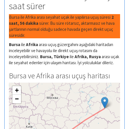
saat sürer
Bursa ile Afrika arası seyahat uçak ile yapılırsa uçuş süresi
2
saat, 56 dakika
sürer. Bu süre rötarsız, aktarmasız ve hava
şartlarının normal olduğu sadece havada geçen direkt uçuç
süresidir.
Bursa
ile
Afrika
arası uçuş güzergahını aşağıdaki haritadan
inceleyebilir ve havayolu ile direkt uçuş rotasını da
inceleyebilirsiniz.
Bursa, Türkiye
ile
Afrika, Rusya
arası uçak
ile seyahat edenler için ulaşım harıtası. İyi yolculuklar dileriz.
Bursa ve Afrika arası uçuş haritası
+
−