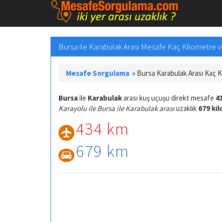
Bursa ile Karabulak Arası Mesafe Kaç Kilometre ve
Mesafe Sorgulama
»
Bursa Karabulak Arası Kaç 
Bursa
ile
Karabulak
arası kuş uçuşu direkt mesafe
4
Karayolu ile Bursa ile Karabulak arası
uzaklık
679 ki
434 km
679 km