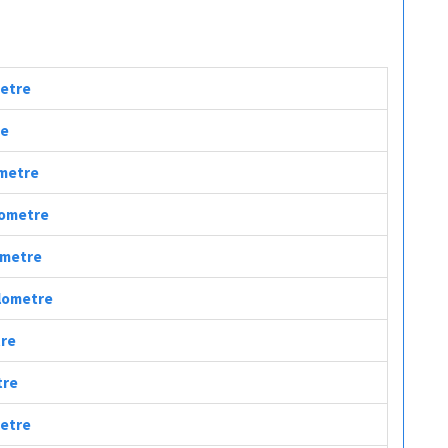
metre
re
ometre
ilometre
lometre
ilometre
tre
tre
metre