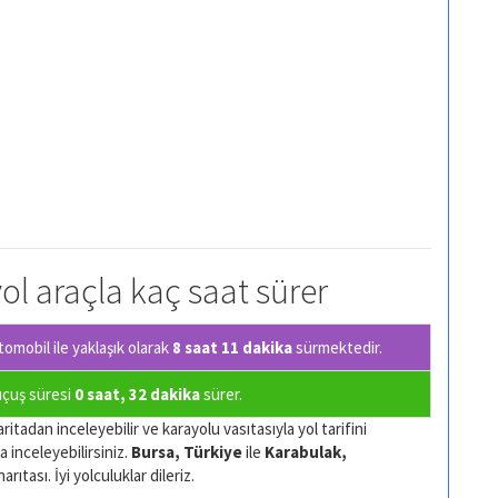
yol araçla kaç saat sürer
omobil ile yaklaşık olarak
8 saat 11 dakika
sürmektedir.
 uçuş süresi
0 saat, 32 dakika
sürer.
ritadan inceleyebilir ve karayolu vasıtasıyla yol tarifini
a inceleyebilirsiniz.
Bursa, Türkiye
ile
Karabulak,
ıtası. İyi yolculuklar dileriz.