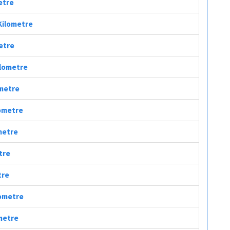
etre
 Kilometre
metre
ilometre
ometre
lometre
ometre
tre
tre
lometre
ometre