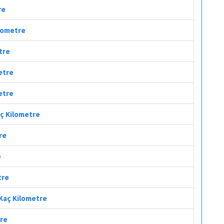
re
ilometre
tre
etre
etre
aç Kilometre
re
e
tre
 Kaç Kilometre
tre