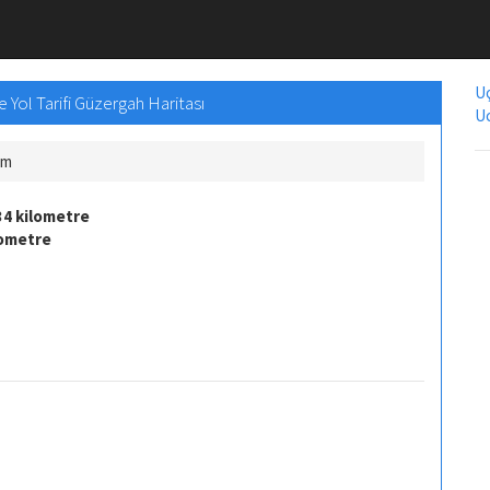
Uç
 Yol Tarifi Güzergah Haritası
Uc
Km
34 kilometre
lometre