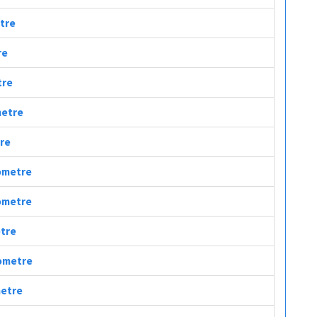
etre
re
tre
metre
tre
lometre
lometre
etre
lometre
metre