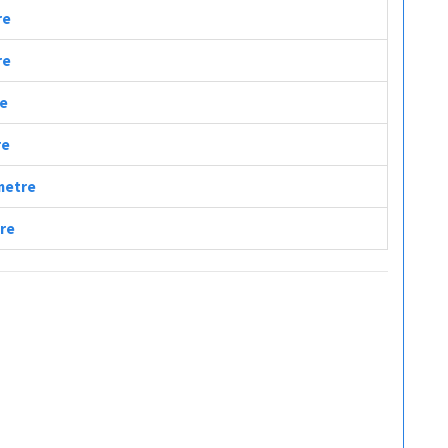
re
re
re
re
ometre
tre