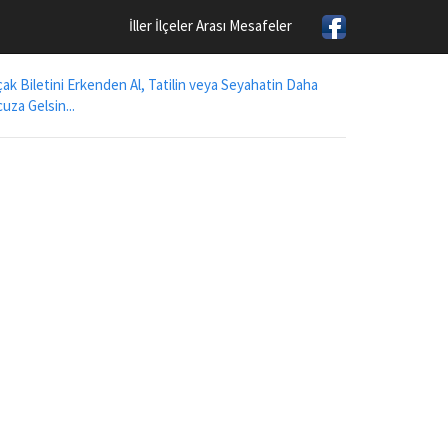
İller İlçeler Arası Mesafeler
ak Biletini Erkenden Al, Tatilin veya Seyahatin Daha
uza Gelsin...