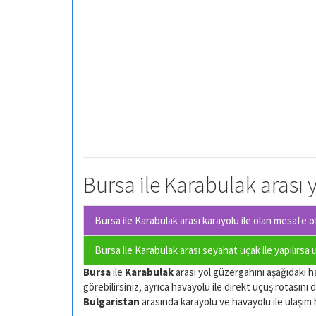
Bursa ile Karabulak arası 
Bursa ile Karabulak arası karayolu ile olan
mesafe ot
Bursa ile Karabulak arası seyahat uçak ile yapılırsa
Bursa
ile
Karabulak
arası yol güzergahını aşağıdaki ha
görebilirsiniz, ayrıca havayolu ile direkt uçuş rotasını d
Bulgaristan
arasında karayolu ve havayolu ile ulaşım har