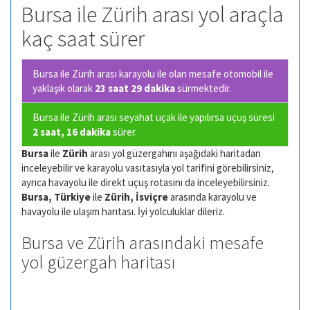
Bursa ile Zürih arası yol araçla
kaç saat sürer
Bursa ile Zürih arası karayolu ile olan
mesafe otomobil ile
yaklaşık olarak
23 saat 29 dakika
sürmektedir.
Bursa ile Zürih arası seyahat uçak ile yapılırsa uçuş süresi
2 saat, 16 dakika
sürer.
Bursa
ile
Zürih
arası yol güzergahını aşağıdaki haritadan
inceleyebilir ve karayolu vasıtasıyla yol tarifini görebilirsiniz,
ayrıca havayolu ile direkt uçuş rotasını da inceleyebilirsiniz.
Bursa, Türkiye
ile
Zürih, İsviçre
arasında karayolu ve
havayolu ile ulaşım harıtası. İyi yolculuklar dileriz.
Bursa ve Zürih arasındaki mesafe
yol güzergah haritası