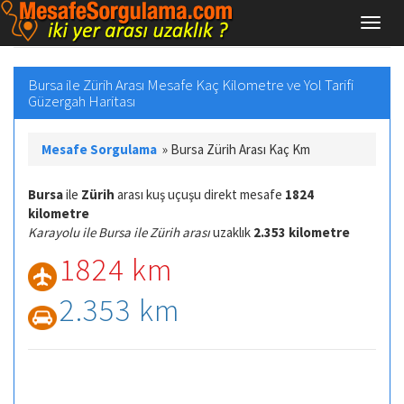
Bursa ile Zürih Arası Mesafe Kaç Kilometre ve Yol Tarifi
Güzergah Haritası
Mesafe Sorgulama
»
Bursa Zürih Arası Kaç Km
Bursa
ile
Zürih
arası kuş uçuşu direkt mesafe
1824
kilometre
Karayolu ile Bursa ile Zürih arası
uzaklık
2.353 kilometre
1824 km
2.353 km