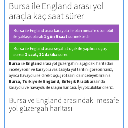
Bursa ile England arası yol
araçla kaç saat sürer
Bursa ile England arası karayolu ile olan
mesafe otomobil
ile yaklaşık olarak
1 gün 9 saat
sürmektedir.
Bursa ile England arası seyahat uçak ile yapılırsa uçuş
süresi
3 saat, 12 dakika
sürer.
Bursa
ile
England
arası yol güzergahını aşağıdaki haritadan
inceleyebilir ve karayolu vasıtasıyla yol tarifini görebilirsiniz,
ayrıca havayolu ile direkt uçuş rotasını da inceleyebilirsiniz.
Bursa, Türkiye
ile
England, Birleşik Krallık
arasında
karayolu ve havayolu ile ulaşım harıtası. İyi yolculuklar dileriz.
Bursa ve England arasındaki mesafe
yol güzergah haritası