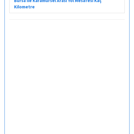
Bursa ile Karamürsel Arası Yol Mesafesi Kaç
Kilometre