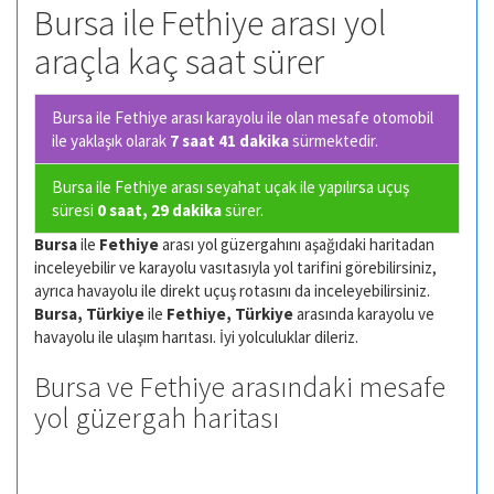
Bursa ile Fethiye arası yol
araçla kaç saat sürer
Bursa ile Fethiye arası karayolu ile olan
mesafe otomobil
ile yaklaşık olarak
7 saat 41 dakika
sürmektedir.
Bursa ile Fethiye arası seyahat uçak ile yapılırsa uçuş
süresi
0 saat, 29 dakika
sürer.
Bursa
ile
Fethiye
arası yol güzergahını aşağıdaki haritadan
inceleyebilir ve karayolu vasıtasıyla yol tarifini görebilirsiniz,
ayrıca havayolu ile direkt uçuş rotasını da inceleyebilirsiniz.
Bursa, Türkiye
ile
Fethiye, Türkiye
arasında karayolu ve
havayolu ile ulaşım harıtası. İyi yolculuklar dileriz.
Bursa ve Fethiye arasındaki mesafe
yol güzergah haritası