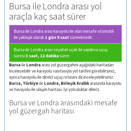
Bursa ile Londra arası yol
araçla kaç saat sürer
Bursa ile Londra arası karayolu ile olan
mesafe otomobil
ile yaklaşık olarak
1 gün 9 saat
sürmektedir.
Bursa ile Londra arası seyahat uçak ile yapılırsa uçuş
süresi
3 saat, 12 dakika
sürer.
Bursa
ile
Londra
arası yol güzergahını aşağıdaki haritadan
inceleyebilir ve karayolu vasıtasıyla yol tarifini görebilirsiniz,
ayrıca havayolu ile direkt uçuş rotasını da inceleyebilirsiniz.
Bursa, Türkiye
ile
Londra, Birleşik Krallık
arasında karayolu
ve havayolu ile ulaşım harıtası. İyi yolculuklar dileriz.
Bursa ve Londra arasındaki mesafe
yol güzergah haritası