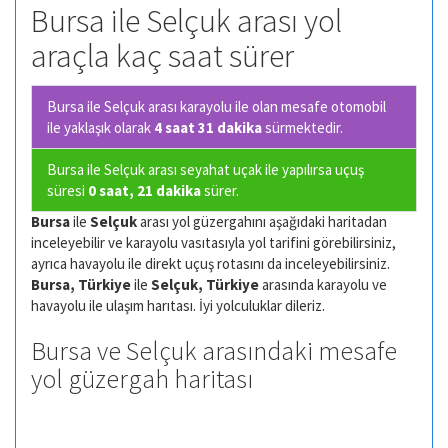
Bursa ile Selçuk arası yol
araçla kaç saat sürer
Bursa ile Selçuk arası karayolu ile olan
mesafe otomobil
ile yaklaşık olarak
4 saat 31 dakika
sürmektedir.
Bursa ile Selçuk arası seyahat uçak ile yapılırsa uçuş
süresi
0 saat, 21 dakika
sürer.
Bursa
ile
Selçuk
arası yol güzergahını aşağıdaki haritadan
inceleyebilir ve karayolu vasıtasıyla yol tarifini görebilirsiniz,
ayrıca havayolu ile direkt uçuş rotasını da inceleyebilirsiniz.
Bursa, Türkiye
ile
Selçuk, Türkiye
arasında karayolu ve
havayolu ile ulaşım harıtası. İyi yolculuklar dileriz.
Bursa ve Selçuk arasındaki mesafe
yol güzergah haritası