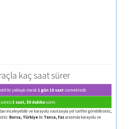
raçla kaç saat sürer
il ile yaklaşık olarak
1 gün 18 saat
sürmektedir.
ş süresi
3 saat, 50 dakika
sürer.
n inceleyebilir ve karayolu vasıtasıyla yol tarifini görebilirsiniz,
siniz.
Bursa, Türkiye
ile
Tanca, Fas
arasında karayolu ve