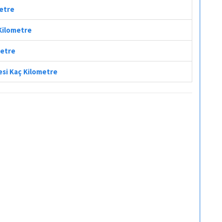
metre
 Kilometre
metre
esi Kaç Kilometre