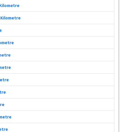
 Kilometre
ç Kilometre
e
lometre
ometre
ometre
metre
tre
tre
ometre
etre