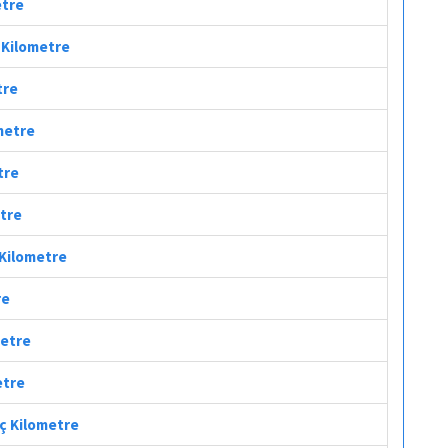
etre
ç Kilometre
tre
ometre
tre
etre
 Kilometre
re
metre
etre
aç Kilometre