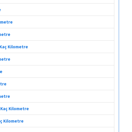
e
lometre
ometre
 Kaç Kilometre
ometre
re
etre
metre
i Kaç Kilometre
aç Kilometre