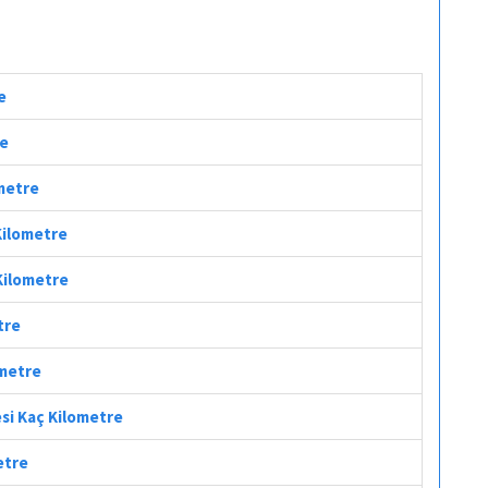
e
re
ometre
 Kilometre
 Kilometre
tre
ometre
esi Kaç Kilometre
etre