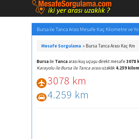
Bursa ile Tanca Arası Mesafe Kaç Kilometre ve Yol
Mesafe Sorgulama
»
Bursa Tanca Arası Kaç Km
Bursa
ile
Tanca
arası kuş uçuşu direkt mesafe
3078 
Karayolu ile Bursa ile Tanca arası
uzaklık
4.259 kilo
3078 km
4.259 km