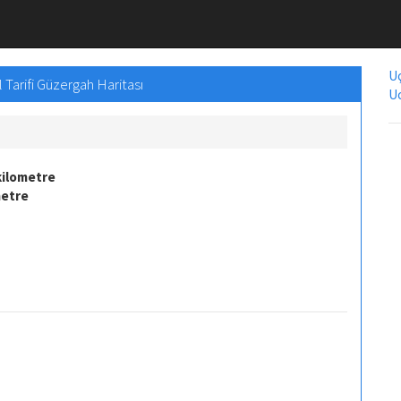
Uç
 Tarifi Güzergah Haritası
Uc
kilometre
metre