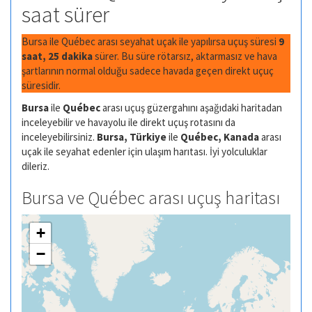
saat sürer
Bursa ile Québec arası seyahat uçak ile yapılırsa uçuş süresi
9
saat, 25 dakika
sürer. Bu süre rötarsız, aktarmasız ve hava
şartlarının normal olduğu sadece havada geçen direkt uçuç
süresidir.
Bursa
ile
Québec
arası uçuş güzergahını aşağıdaki haritadan
inceleyebilir ve havayolu ile direkt uçuş rotasını da
inceleyebilirsiniz.
Bursa, Türkiye
ile
Québec, Kanada
arası
uçak ile seyahat edenler için ulaşım harıtası. İyi yolculuklar
dileriz.
Bursa ve Québec arası uçuş haritası
+
−