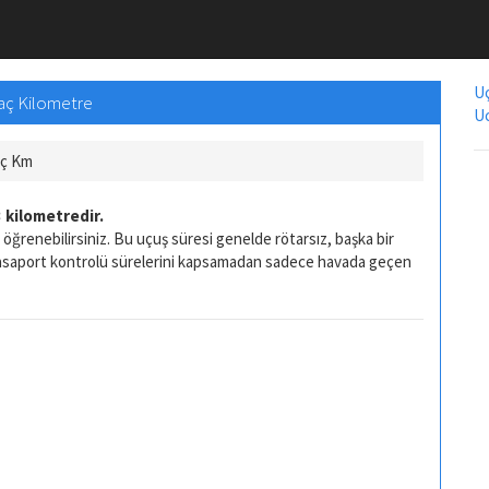
Uç
Kaç Kilometre
Uc
aç Km
 kilometredir.
öğrenebilirsiniz. Bu uçuş süresi genelde rötarsız, başka bir
pasaport kontrolü sürelerini kapsamadan sadece havada geçen