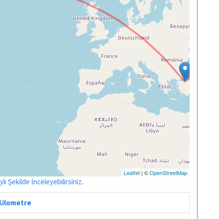
Leaflet
| ©
OpenStreetMap
ı Şekilde İnceleyebilirsiniz
.
 Kilometre