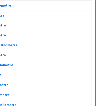
lometre
tre
etre
etre
ç Kilometre
etre
Kilometre
e
ometre
ometre
ç Kilometre