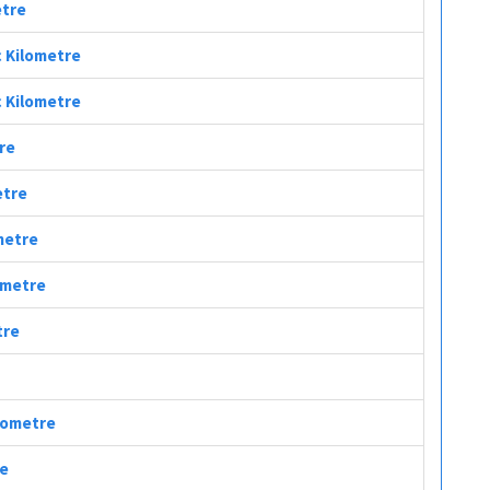
etre
ç Kilometre
ç Kilometre
tre
etre
ometre
lometre
tre
ilometre
re