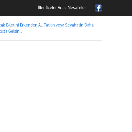
İller İlçeler Arası Mesafeler
ak Biletini Erkenden Al, Tatilin veya Seyahatin Daha
uza Gelsin...