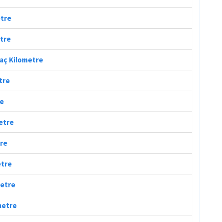
etre
etre
Kaç Kilometre
tre
re
metre
tre
etre
metre
metre