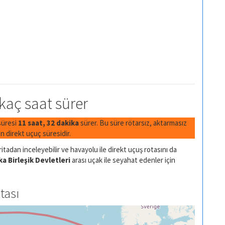
 kaç saat sürer
süresi
11 saat, 32 dakika
sürer. Bu süre rötarsız, aktarmasız
 direkt uçuç süresidir.
itadan inceleyebilir ve havayolu ile direkt uçuş rotasını da
a Birleşik Devletleri
arası uçak ile seyahat edenler için
tası