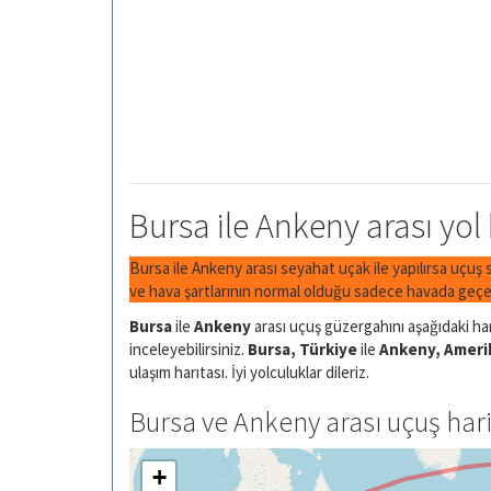
Bursa ile Ankeny arası yol
Bursa ile Ankeny arası seyahat uçak ile yapılırsa uçuş 
ve hava şartlarının normal olduğu sadece havada geçen
Bursa
ile
Ankeny
arası uçuş güzergahını aşağıdaki har
inceleyebilirsiniz.
Bursa, Türkiye
ile
Ankeny, Amerik
ulaşım harıtası. İyi yolculuklar dileriz.
Bursa ve Ankeny arası uçuş hari
+