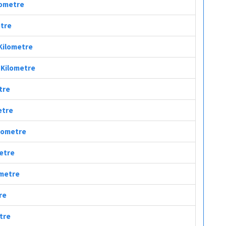
ilometre
etre
 Kilometre
ç Kilometre
etre
etre
ilometre
metre
ometre
re
etre