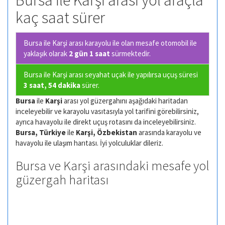
Bursa ile Karşi arası yol araçla
kaç saat sürer
Bursa ile Karşi arası karayolu ile olan
mesafe otomobil ile
yaklaşık olarak
2 gün 1 saat
sürmektedir.
Bursa ile Karşi arası seyahat uçak ile yapılırsa uçuş süresi
3 saat, 54 dakika
sürer.
Bursa
ile
Karşi
arası yol güzergahını aşağıdaki haritadan
inceleyebilir ve karayolu vasıtasıyla yol tarifini görebilirsiniz,
ayrıca havayolu ile direkt uçuş rotasını da inceleyebilirsiniz.
Bursa, Türkiye
ile
Karşi, Özbekistan
arasında karayolu ve
havayolu ile ulaşım harıtası. İyi yolculuklar dileriz.
Bursa ve Karşi arasındaki mesafe yol
güzergah haritası