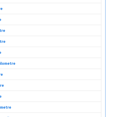
re
e
tre
etre
e
Kilometre
re
tre
e
lometre