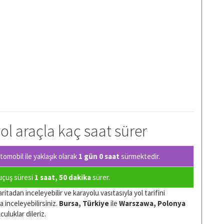
ol araçla kaç saat sürer
omobil ile yaklaşık olarak
1 gün 0 saat
sürmektedir.
 uçuş süresi
1 saat, 50 dakika
sürer.
ritadan inceleyebilir ve karayolu vasıtasıyla yol tarifini
a inceleyebilirsiniz.
Bursa, Türkiye
ile
Warszawa, Polonya
culuklar dileriz.