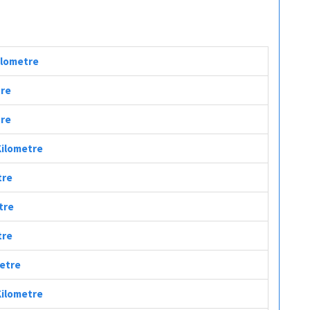
Kilometre
tre
tre
Kilometre
tre
tre
tre
metre
 Kilometre