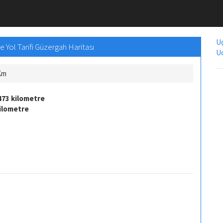
Uç
 Yol Tarifi Güzergah Haritası
Uc
Km
473 kilometre
kilometre