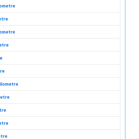
ilometre
etre
ilometre
metre
re
tre
Kilometre
metre
tre
etre
etre