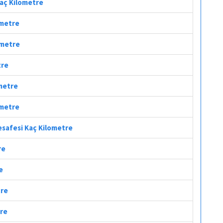
Kaç Kilometre
ometre
ometre
tre
ometre
ometre
esafesi Kaç Kilometre
re
e
tre
tre