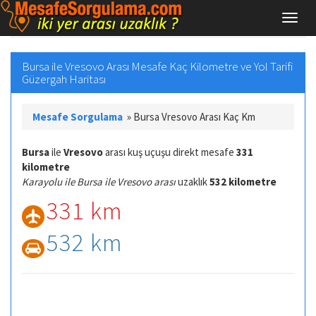
Bursa ile Vresovo Arası Mesafe Kaç Kilometre ve Yol Tarifi
Güzergah Haritası
Mesafe Sorgulama
»
Bursa Vresovo Arası Kaç Km
Bursa
ile
Vresovo
arası kuş uçuşu direkt mesafe
331
kilometre
Karayolu ile Bursa ile Vresovo arası
uzaklık
532 kilometre
331 km
532 km