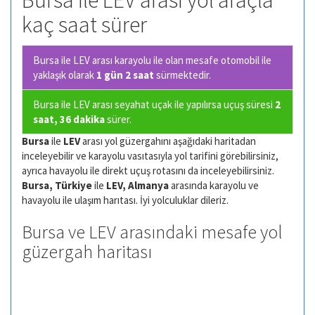
Bursa ile LEV arası yol araçla
kaç saat sürer
Bursa ile LEV arası karayolu ile olan
mesafe otomobil ile
yaklaşık olarak
1 gün 2 saat
sürmektedir.
Bursa ile LEV arası seyahat uçak ile yapılırsa uçuş süresi
2
saat, 36 dakika
sürer.
Bursa
ile
LEV
arası yol güzergahını aşağıdaki haritadan
inceleyebilir ve karayolu vasıtasıyla yol tarifini görebilirsiniz,
ayrıca havayolu ile direkt uçuş rotasını da inceleyebilirsiniz.
Bursa, Türkiye
ile
LEV, Almanya
arasında karayolu ve
havayolu ile ulaşım harıtası. İyi yolculuklar dileriz.
Bursa ve LEV arasındaki mesafe yol
güzergah haritası