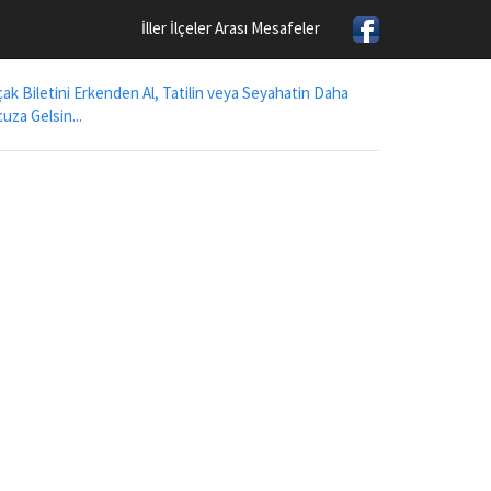
İller İlçeler Arası Mesafeler
ak Biletini Erkenden Al, Tatilin veya Seyahatin Daha
uza Gelsin...