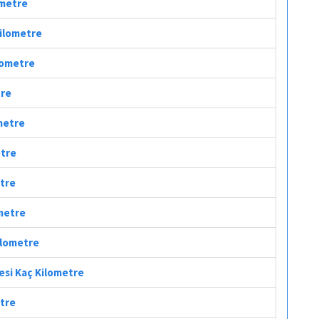
ometre
Kilometre
ilometre
tre
ometre
etre
etre
ometre
ilometre
fesi Kaç Kilometre
etre