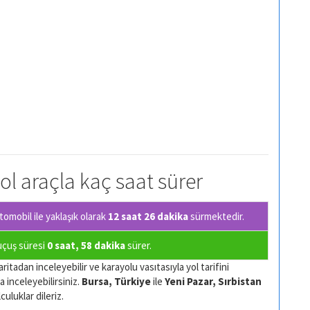
yol araçla kaç saat sürer
omobil ile yaklaşık olarak
12 saat 26 dakika
sürmektedir.
 uçuş süresi
0 saat, 58 dakika
sürer.
ritadan inceleyebilir ve karayolu vasıtasıyla yol tarifini
a inceleyebilirsiniz.
Bursa, Türkiye
ile
Yeni Pazar, Sırbistan
culuklar dileriz.