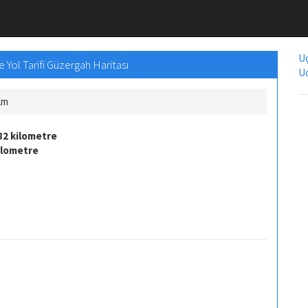
Uç
 Yol Tarifi Güzergah Haritası
Uc
Km
82 kilometre
ilometre