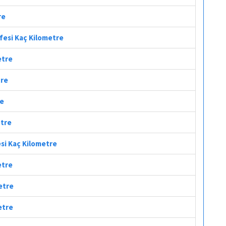
re
afesi Kaç Kilometre
etre
tre
re
etre
esi Kaç Kilometre
etre
etre
etre