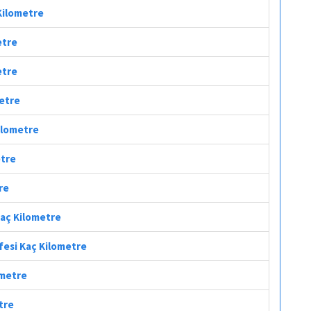
 Kilometre
etre
etre
metre
Kilometre
etre
re
Kaç Kilometre
fesi Kaç Kilometre
ometre
tre