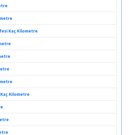
etre
ometre
fesi Kaç Kilometre
ometre
metre
metre
lometre
i Kaç Kilometre
re
metre
etre