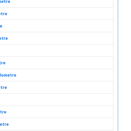
ometre
etre
re
etre
tre
Kilometre
etre
etre
metre