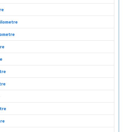
re
Kilometre
ilometre
tre
re
tre
tre
e
etre
tre