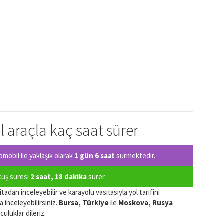
l araçla kaç saat sürer
mobil ile yaklaşık olarak
1 gün 6 saat
sürmektedir.
uçuş süresi
2 saat, 18 dakika
sürer.
tadan inceleyebilir ve karayolu vasıtasıyla yol tarifini
a inceleyebilirsiniz.
Bursa, Türkiye
ile
Moskova, Rusya
culuklar dileriz.