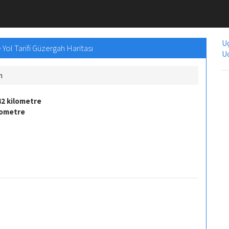
Uç
Yol Tarifi Güzergah Haritası
Uc
m
42 kilometre
lometre