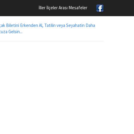
İller İlçeler Arası Mesafeler
ak Biletini Erkenden Al, Tatilin veya Seyahatin Daha
uza Gelsin...