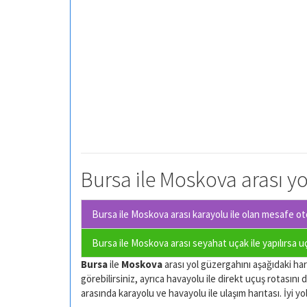
Bursa ile Moskova arası yo
Bursa ile Moskova arası karayolu ile olan
mesafe oto
Bursa ile Moskova arası seyahat uçak ile yapılırsa 
Bursa
ile
Moskova
arası yol güzergahını aşağıdaki hari
görebilirsiniz, ayrıca havayolu ile direkt uçuş rotasını d
arasında karayolu ve havayolu ile ulaşım harıtası. İyi yol